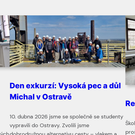
Den exkurzí: Vysoká pec a důl
Michal v Ostravě
Re
10. dubna 2026 jsme se společně se studenty
Ško
vypravili do Ostravy. Zvolili jsme
pro
ných
dobrodružnou alternativu cesty – vlakem a