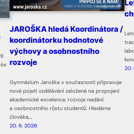
Le
ch
JAROŠKA hledá Koordinátora /
Let
h
koordinátorku hodnotové
tra
výchovy a osobnostního
lab
 9
kon
rozvoje
oše
20.
Gymnázium Jaroška v současnosti připravuje
nové pojetí vzdělávání založené na propojení
akademické excelence, rozvoje nadání
a osobnostního růstu studentů. Hledáme
člověka,…
20. 6. 2026