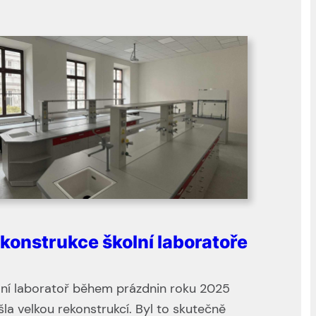
konstrukce školní laboratoře
lní laboratoř během prázdnin roku 2025
šla velkou rekonstrukcí. Byl to skutečně