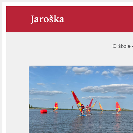
Přeskočit
na
obsah
O škole