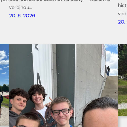
his
veřejnou…
vede
20. 6. 2026
20.