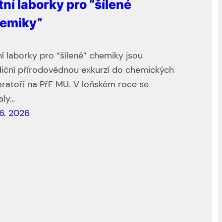
tní laborky pro “šílené
emiky”
ní laborky pro “šílené” chemiky jsou
diční přírodovědnou exkurzí do chemických
oratoří na PřF MU. V loňském roce se
aly…
 6. 2026