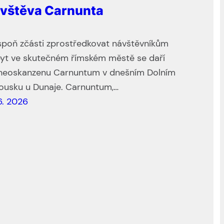
vštěva Carnunta
spoň zčásti zprostředkovat návštěvníkům
yt ve skutečném římském městě se daří
heoskanzenu Carnuntum v dnešním Dolním
ousku u Dunaje. Carnuntum,…
6. 2026