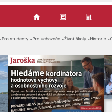
Pro studenty
Pro uchazeče
Život školy
Historie