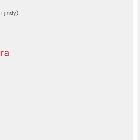
 jindy).
ura