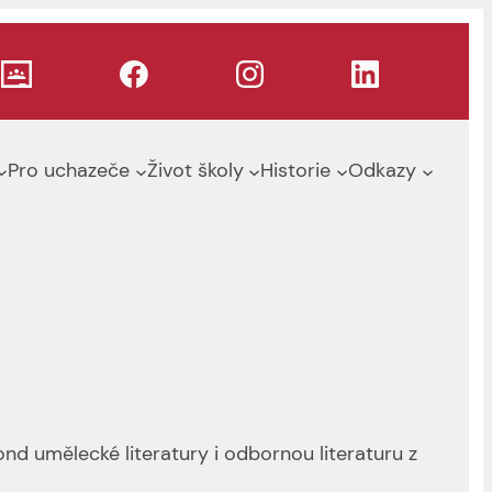
Pro uchazeče
Život školy
Historie
Odkazy
nd umělecké literatury i odbornou literaturu z