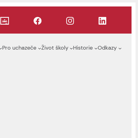
Pro uchazeče
Život školy
Historie
Odkazy