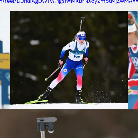
com/reel/DUnaIAgDWTv/?igsh=MXBrNXoyZmptMjZwMA=