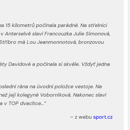
na 15 kilometrů počínala parádně. Na střelnici
 v Anterselvě slaví Francouzka Julie Simonová,
. Stříbro má Lou Jeanmonnotová, bronzovou
ty Davidové a počínala si skvěle. Vždyť jedna
poslední rána na úvodní položce vestoje. Na
i než její kolegyně Voborníková. Nakonec slaví
la v TOP dvacítce…“
– z webu
sport.cz