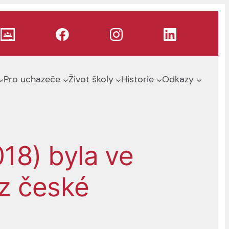
Pro uchazeče
Život školy
Historie
Odkazy
18) byla ve
 z české