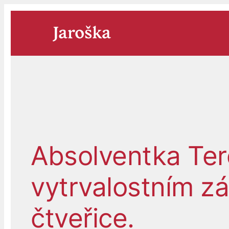
Přeskočit
na
obsah
Absolventka Ter
vytrvalostním z
čtveřice.