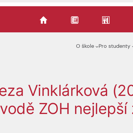
O škole
Pro studenty
eza Vinklárková (20
ávodě ZOH nejlepší