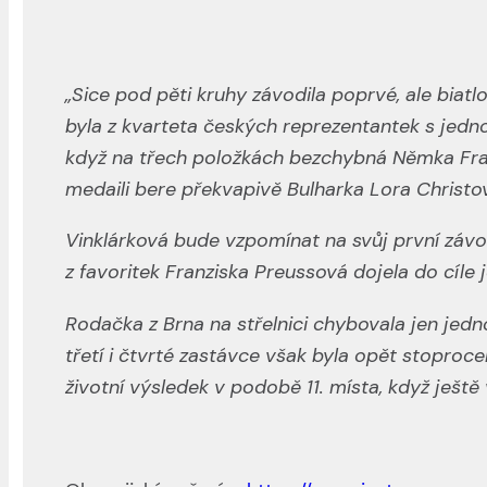
„Sice pod pěti kruhy závodila poprvé, ale biatl
byla z kvarteta českých reprezentantek s jedno
když na třech položkách bezchybná Němka Fran
medaili bere překvapivě Bulharka Lora Christo
Vinklárková bude vzpomínat na svůj první závo
z favoritek Franziska Preussová dojela do cíle 
Rodačka z Brna na střelnici chybovala jen jedno
třetí i čtvrté zastávce však byla opět stoprocen
životní výsledek v podobě 11. místa, když ješ