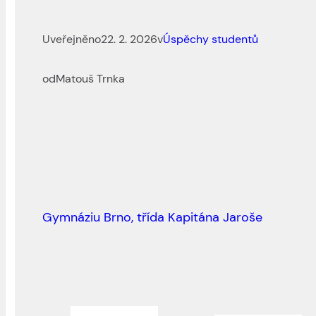
Uveřejněno
22. 2. 2026
v
Úspěchy studentů
od
Matouš Trnka
Gymnáziu Brno, třída Kapitána Jaroše