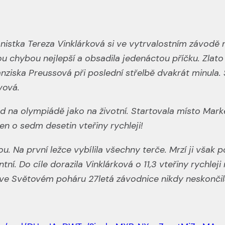
onistka Tereza Vinklárková si ve vytrvalostním závodě 
u chybou nejlepší a obsadila jedenáctou příčku. Zlato
ziska Preussová při poslední střelbě dvakrát minula
vová.
d na olympiádě jako na životní. Startovala místo Marké
jen o sedm desetin vteřiny rychleji!
u. Na první ležce vybílila všechny terče. Mrzí ji však 
tní. Do cíle dorazila Vinklárková o 11,3 vteřiny rychlej
tě ve Světovém poháru 27letá závodnice nikdy neskonči