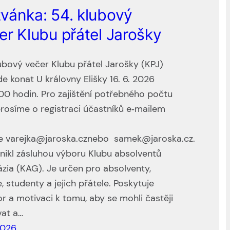
vánka: 54. klubový
er Klubu přátel Jarošky
ubový večer Klubu přátel Jarošky (KPJ)
e konat U královny Elišky 16. 6. 2026
00 hodin. Pro zajištění potřebného počtu
prosíme o registraci účastníků e‑mailem
e varejka@jaroska.cznebo samek@jaroska.cz.
znikl zásluhou výboru Klubu absolventů
zia (KAG). Je určen pro absolventy,
e, studenty a jejich přátele. Poskytuje
r a motivaci k tomu, aby se mohli častěji
vat a…
 2026