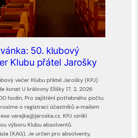
vánka: 50. klubový
er Klubu přátel Jarošky
ubový večer Klubu přátel Jarošky (KPJ)
e konat U královny Elišky 17. 2. 2026
00 hodin. Pro zajištění potřebného počtu
prosíme o registraci účastníků e‑mailem
ese varejka@jaroska.cz. KPJ vznikl
hou výboru Klubu absolventů
zia (KAG). Je určen pro absolventy,