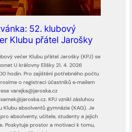
vánka: 52. klubový
er Klubu přátel Jarošky
ubový večer Klubu přátel Jarošky (KPJ) se
onat U královny Elišky 21. 4. 2026
00 hodin. Pro zajištění potřebného počtu
prosíme o registraci účastníků e‑mailem
rese varejka@jaroska.cz
samek@jaroska.cz. KPJ vznikl zásluhou
u Klubu absolventů gymnázia (KAG). Je
pro absolventy, učitele, studenty a jejich
e. Poskytuje prostor a motivaci k tomu,