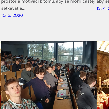
prostor a motivaci k tomu, aby se mohli častěji
aby se
setkávat a…
13. 4.
10. 5. 2026