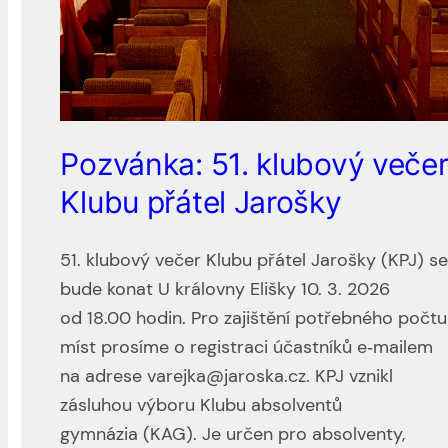
Pozvánka: 51. klubový veče
Klubu přátel Jarošky
51. klubový večer Klubu přátel Jarošky (KPJ) s
bude konat U královny Elišky 10. 3. 2026
od 18.00 hodin. Pro zajištění potřebného počtu
míst prosíme o registraci účastníků e‑mailem
na adrese varejka@jaroska.cz. KPJ vznikl
zásluhou výboru Klubu absolventů
gymnázia (KAG). Je určen pro absolventy,