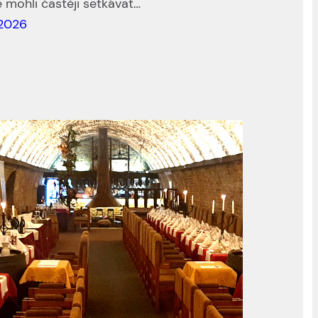
 mohli častěji setkávat…
 2026