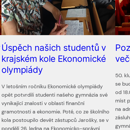
r
Úspěch našich studentů v
Poz
krajském kole Ekonomické
več
olympiády
e
50. kl
se bud
V letošním ročníku Ekonomické olympiády
od 18.
opět potvrdili studenti našeho gymnázia své
míst 
vynikající znalosti v oblasti finanční
na adr
gramotnosti a ekonomie. Poté, co ze školního
záslu
kola postoupilo devět zástupců Jarošky, se v
gymná
pondělí 26. ledna na Ekonomicko-správní