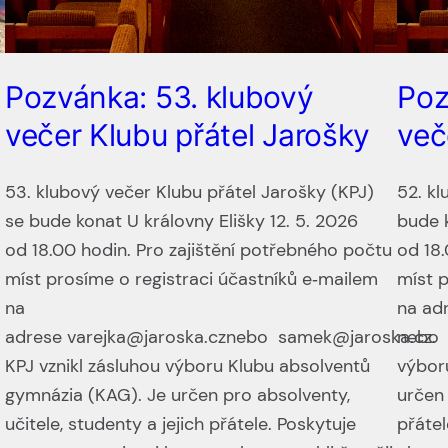
O
Pozvánka: 53. klubový
Poz
večer Klubu přátel Jarošky
več
53. klubový večer Klubu přátel Jarošky (KPJ)
52. kl
se bude konat U královny Elišky 12. 5. 2026
bude k
od 18.00 hodin. Pro zajištění potřebného počtu
od 18.
míst prosíme o registraci účastníků e‑mailem
míst 
na
na ad
adrese varejka@jaroska.cznebo samek@jaroska.cz.
nebo 
KPJ vznikl zásluhou výboru Klubu absolventů
výbor
gymnázia (KAG). Je určen pro absolventy,
určen 
učitele, studenty a jejich přátele. Poskytuje
přátel