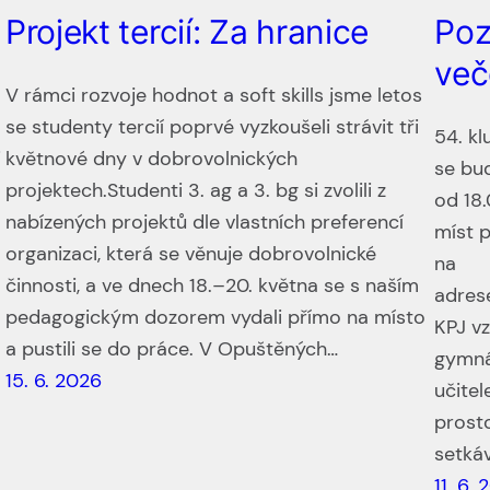
Projekt tercií: Za hranice
Poz
več
V rámci rozvoje hodnot a soft skills jsme letos
se studenty tercií poprvé vyzkoušeli strávit tři
54. kl
i
květnové dny v dobrovolnických
se bud
projektech.Studenti 3. ag a 3. bg si zvolili z
od 18.
nabízených projektů dle vlastních preferencí
míst 
organizaci, která se věnuje dobrovolnické
na
činnosti, a ve dnech 18.–20. května se s naším
adres
pedagogickým dozorem vydali přímo na místo
KPJ v
a pustili se do práce. V Opuštěných…
gymná
15. 6. 2026
učitel
prosto
setká
11. 6.