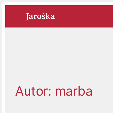
Přeskočit
na
obsah
Autor:
marba