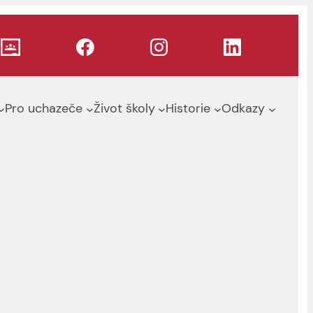
Pro uchazeče
Život školy
Historie
Odkazy