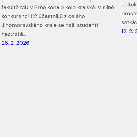
učitel
fakultě MU v Brně konalo kolo krajské. V silné
i
prosto
konkurenci 112 účastníků z celého
setká
Jihomoravského kraje se naši studenti
12. 2.
neztratili…
26. 2. 2026