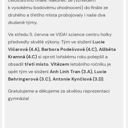
celostátního finále. Nakonec se (vzhledem
k vysokému bodovému ohodnocení) do finále ze
druhého a třetího místa probojovaly i naše dva
zkušené týmy.
Ve středu 5. června ve VIDA! science centru holky
předvedly skvělé výkony. Tým ve složení
Lucie
Vičarová (4.A), Barbora Podešvová (4.C), Alžběta
Kramná (4.C)
si oproti loňskému roku polepšil a
obsadil
třetí místo
.
Vítězem
letošního ročníku je
opět tým ve složení
Anh Linh Tran (3.A), Lucie
Behringerová (3.C), Antonie Kynčlová (3.D)
.
Gratulujeme a děkujeme za skvělou reprezentaci
gymnázia!