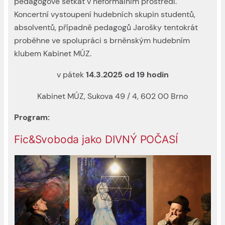
pedagogové setkat v neformálním prostředí.
Koncertní vystoupení hudebních skupin studentů,
absolventů, případně pedagogů Jarošky tentokrát
proběhne ve spolupráci s brněnským hudebním
klubem Kabinet MÚZ.
v pátek
14.3.2025 od 19 hodin
Kabinet MÚZ, Sukova 49 / 4, 602 00 Brno
Program:
Fic&Svoboda jako DIVNÝ POČASÍ