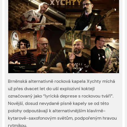
Brněnská alternativně rocková kapela Xychty míchá
už přes dvacet let do uší explozivní koktejl
označovaný jako “lyrická deprese s rockovou tváří”.
Novější, dosud nevydané písně kapely se od této
polohy odpoutávají k alternativnějším klavírně-
kytarově-saxofonovým světům, podpořeným hravou
rytmikou.