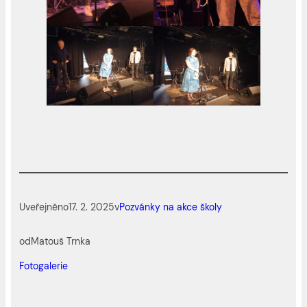
Uveřejněno
17. 2. 2025
v
Pozvánky na akce školy
od
Matouš Trnka
Fotogalerie