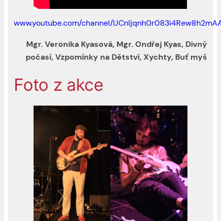
www.youtube.com/channel/UCnljqnh0r083i4Rew8h2mA
Mgr. Veronika Kyasová, Mgr. Ondřej Kyas, Divný
počasí, Vzpomínky na Dětství, Xychty, Buť myš
Foto z akce