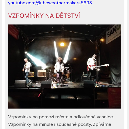
youtube.com/@theweathermakers5693
VZPOMÍNKY NA DĚTSTVÍ
Vzpomínky na pomezí města a odloučené vesnice.
Vzpomínky na minulé i současné pocity. Zpíváme