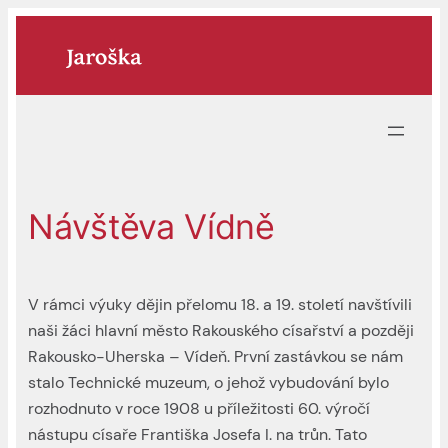
Přeskočit
na
obsah
Návštěva Vídně
V rámci výuky dějin přelomu 18. a 19. století navštívili
naši žáci hlavní město Rakouského císařství a později
Rakousko-Uherska – Vídeň. První zastávkou se nám
stalo Technické muzeum, o jehož vybudování bylo
rozhodnuto v roce 1908 u příležitosti 60. výročí
nástupu císaře Františka Josefa I. na trůn. Tato