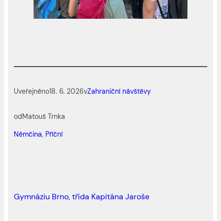
Uveřejněno
18. 6. 2026
v
Zahraniční návštěvy
od
Matouš Trnka
Němčina
, 
Příční
Gymnáziu Brno, třída Kapitána Jaroše