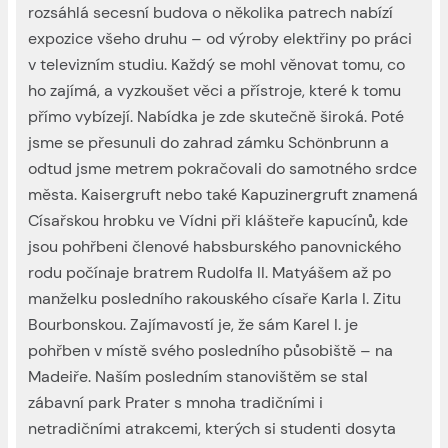
rozsáhlá secesní budova o několika patrech nabízí
expozice všeho druhu – od výroby elektřiny po práci
v televizním studiu. Každý se mohl věnovat tomu, co
ho zajímá, a vyzkoušet věci a přístroje, které k tomu
přímo vybízejí. Nabídka je zde skutečně široká. Poté
jsme se přesunuli do zahrad zámku Schönbrunn a
odtud jsme metrem pokračovali do samotného srdce
města. Kaisergruft nebo také Kapuzinergruft znamená
Císařskou hrobku ve Vídni při klášteře kapucínů, kde
jsou pohřbeni členové habsburského panovnického
rodu počínaje bratrem Rudolfa II. Matyášem až po
manželku posledního rakouského císaře Karla I. Zitu
Bourbonskou. Zajímavostí je, že sám Karel I. je
pohřben v místě svého posledního působiště – na
Madeiře. Naším posledním stanovištěm se stal
zábavní park Prater s mnoha tradičními i
netradičními atrakcemi, kterých si studenti dosyta