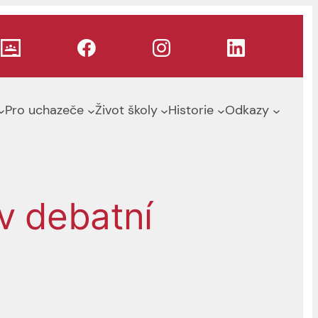
Pro uchazeče
Život školy
Historie
Odkazy
 v debatní