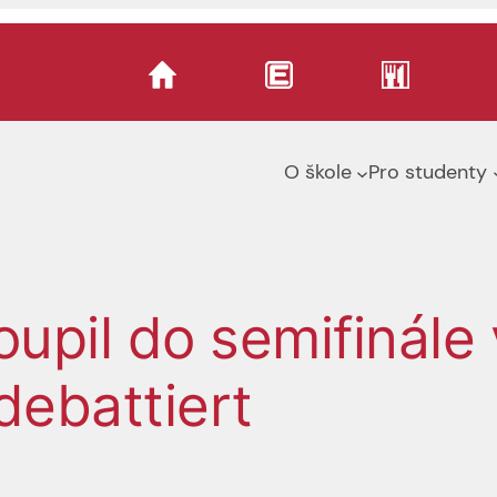
O škole
Pro studenty
upil do semifinále
debattiert