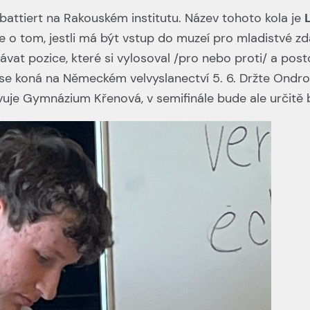
ebattiert na Rakouském institutu. Název tohoto kola je
 o tom, jestli má být vstup do muzeí pro mladistvé zd
at pozice, které si vylosoval /pro nebo proti/ a posto
 se koná na Německém velvyslanectví 5. 6. Držte Ondrov
ěvuje Gymnázium Křenová, v semifinále bude ale určitě 