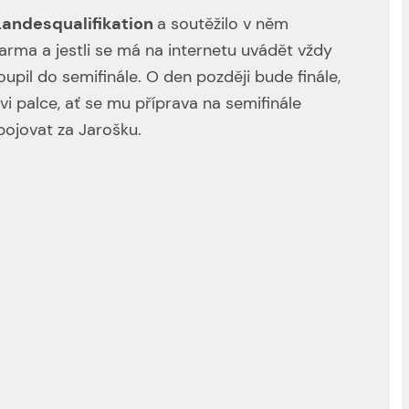
Landesqualifikation
a soutěžilo v něm
arma a jestli se má na internetu uvádět vždy
upil do semifinále. O den později bude finále,
i palce, ať se mu příprava na semifinále
bojovat za Jarošku.