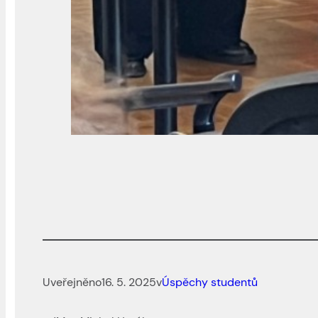
Uveřejněno
16. 5. 2025
v
Úspěchy studentů