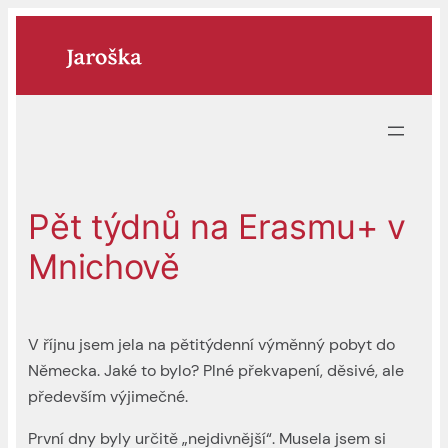
Přeskočit
na
obsah
Pět týdnů na Erasmu+ v
Mnichově
V říjnu jsem jela na pětitýdenní výměnný pobyt do
Německa. Jaké to bylo? Plné překvapení, děsivé, ale
především výjimečné.
První dny byly určitě „nejdivnější“. Musela jsem si