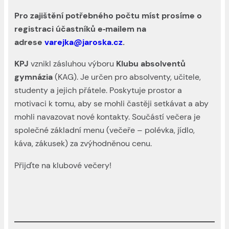
Pro zajištění potřebného počtu míst prosíme o
registraci účastníků e‑mailem na
adrese
varejka@jaroska.cz
.
KPJ
vznikl zásluhou výboru
Klubu absolventů
gymnázia
(KAG). Je určen pro absolventy, učitele,
studenty a jejich přátele. Poskytuje prostor a
motivaci k tomu, aby se mohli častěji setkávat a aby
mohli navazovat nové kontakty. Součástí večera je
společné základní menu (večeře – polévka, jídlo,
káva, zákusek) za zvýhodněnou cenu.
Přijďte na klubové večery!