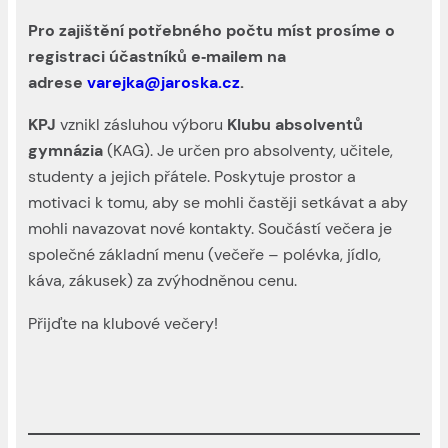
Pro zajištění potřebného počtu míst prosíme o
registraci účastníků e‑mailem na
adrese
varejka@jaroska.cz
.
KPJ
vznikl zásluhou výboru
Klubu absolventů
gymnázia
(KAG). Je určen pro absolventy, učitele,
studenty a jejich přátele. Poskytuje prostor a
motivaci k tomu, aby se mohli častěji setkávat a aby
mohli navazovat nové kontakty. Součástí večera je
společné základní menu (večeře – polévka, jídlo,
káva, zákusek) za zvýhodněnou cenu.
Přijďte na klubové večery!