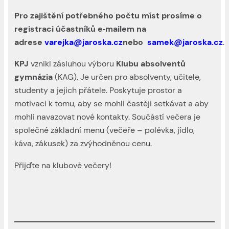
Pro zajištění potřebného počtu míst prosíme o
registraci účastníků e‑mailem na
adrese
varejka@jaroska.cz
nebo
samek@jaroska.cz
.
KPJ
vznikl zásluhou výboru
Klubu absolventů
gymnázia
(KAG). Je určen pro absolventy, učitele,
studenty a jejich přátele. Poskytuje prostor a
motivaci k tomu, aby se mohli častěji setkávat a aby
mohli navazovat nové kontakty. Součástí večera je
společné základní menu (večeře – polévka, jídlo,
káva, zákusek) za zvýhodněnou cenu.
Přijďte na klubové večery!