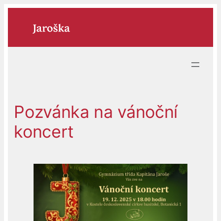
Přeskočit
na
obsah
Pozvánka na vánoční
koncert