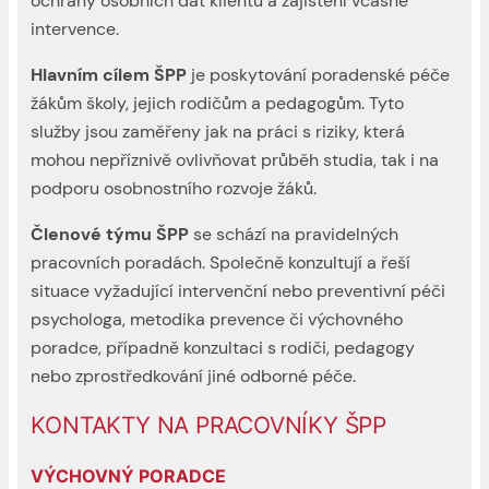
ochrany osobních dat klientů a zajištění včasné
intervence.
Hlavním cílem ŠPP
je poskytování poradenské péče
žákům školy, jejich rodičům a pedagogům. Tyto
služby jsou zaměřeny jak na práci s riziky, která
mohou nepříznivě ovlivňovat průběh studia, tak i na
podporu osobnostního rozvoje žáků.
Členové týmu ŠPP
se schází na pravidelných
pracovních poradách. Společně konzultují a řeší
situace vyžadující intervenční nebo preventivní péči
psychologa, metodika prevence či výchovného
poradce, případně konzultaci s rodiči, pedagogy
nebo zprostředkování jiné odborné péče.
KONTAKTY NA PRACOVNÍKY ŠPP
VÝCHOVNÝ PORADCE