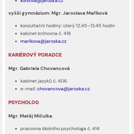
kohlova@jaroska.cz
vyšší gymnázium: Mgr. Jaroslava Maříková
konzultační hodiny: úterý 12.45–13.45 hodin
kabinet knihovna č. 418
marikova@jaroska.cz
KARIÉROVÝ PORADCE
Mgr. Gabriela Chovancová
kabinet jazyků č. 406
e-mail:
chovancova@jaroska.cz
PSYCHOLOG
Mgr. Matěj Mičulka
pracovna školního psychologa č. 414