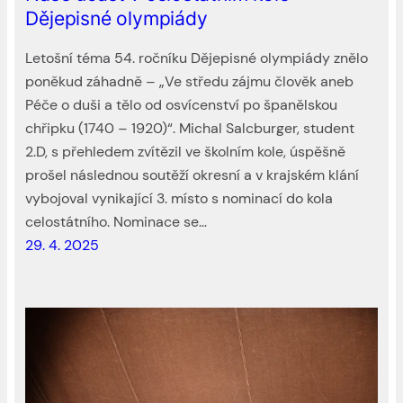
Dějepisné olympiády
Letošní téma 54. ročníku Dějepisné olympiády znělo
poněkud záhadně – „Ve středu zájmu člověk aneb
Péče o duši a tělo od osvícenství po španělskou
chřipku (1740 – 1920)“. Michal Salcburger, student
2.D, s přehledem zvítězil ve školním kole, úspěšně
prošel následnou soutěží okresní a v krajském klání
vybojoval vynikající 3. místo s nominací do kola
celostátního. Nominace se…
29. 4. 2025