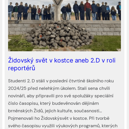
Židovský svět v kostce aneb 2.D v roli
reportérů
Studenti 2. D stáli v poslední čtvrtině školního roku
2024/25 před nelehkým úkolem. Stali sena chvíli
novináři, aby připravili pro své spolužáky speciální
číslo časopisu, který budevěnován dějinám
brněnských Židů, jejich kultuře, současnosti…
Pojmenovali ho Židovskýsvět v kostce. Při tvorbě
svého časopisu využili výukových programů, kterých