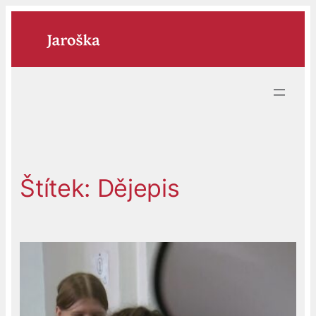
Přeskočit
na
obsah
Štítek:
Dějepis