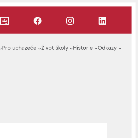
Pro uchazeče
Život školy
Historie
Odkazy