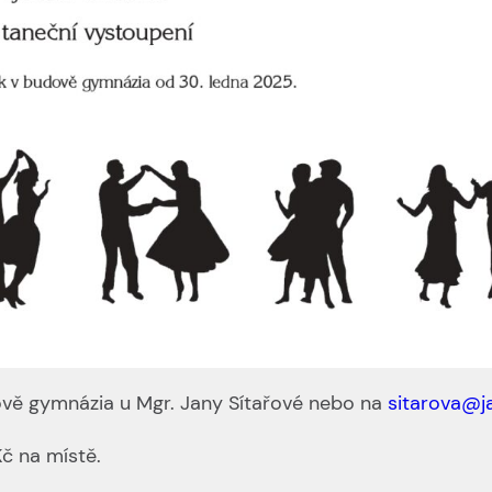
ově gymnázia u Mgr. Jany Sítařové nebo na
sitarova@j
č na místě.