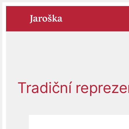
Přeskočit
na
obsah
Tradiční repreze