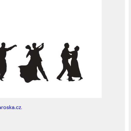
aroska.cz
.