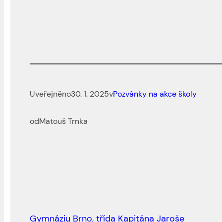
Uveřejněno
30. 1. 2025
v
Pozvánky na akce školy
od
Matouš Trnka
Gymnáziu Brno, třída Kapitána Jaroše