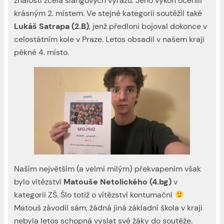
znalostí zcela slangových výrazů. Jeho výkon ocenili
krásným 2. místem. Ve stejné kategorii soutěžil také
Lukáš Satrapa (2.B)
, jenž předloni bojoval dokonce v
celostátním kole v Praze. Letos obsadil v našem kraji
pěkné 4. místo.
Naším největším (a velmi milým) překvapením však
bylo vítězství
Matouše Netolického (4.bg)
v
kategorii ZŠ. Šlo totiž o vítězství kontumační
Matouš závodil sám, žádná jiná základní škola v kraji
nebyla letos schopná vyslat své žáky do soutěže.