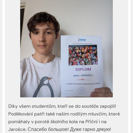
Díky všem studentům, kteří se do soutěže zapojili!
Poděkování patří také našim rodilým mluvčím, které
pomáhaly v porotě školního kola na Příční i na
Jarošce. Спасибо большое! Дуже гарно дякую!