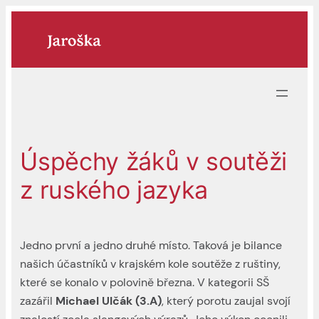
Přeskočit
na
obsah
Úspěchy žáků v soutěži
z ruského jazyka
Jedno první a jedno druhé místo. Taková je bilance
našich účastníků v krajském kole soutěže z ruštiny,
které se konalo v polovině března. V kategorii SŠ
zazářil
Michael Ulčák (3.A)
, který porotu zaujal svojí