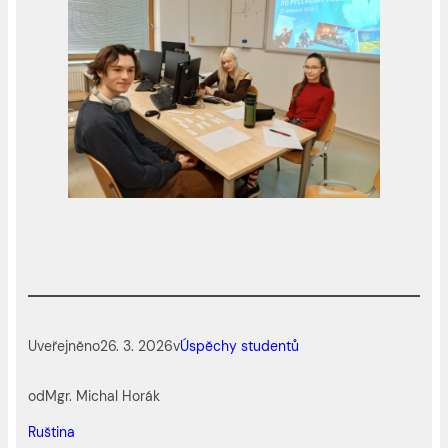
Uveřejněno
26. 3. 2026
v
Úspěchy studentů
od
Mgr. Michal Horák
Ruština