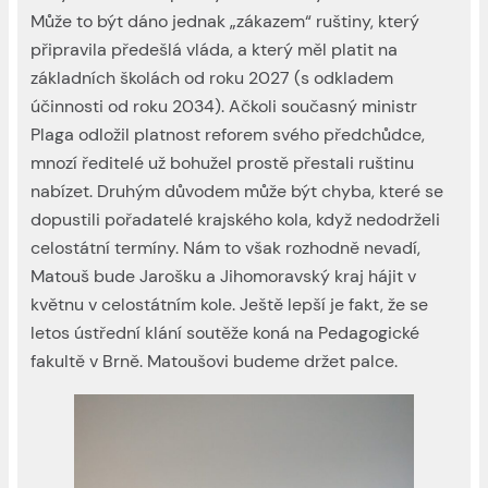
Může to být dáno jednak „zákazem“ ruštiny, který
připravila předešlá vláda, a který měl platit na
základních školách od roku 2027 (s odkladem
účinnosti od roku 2034). Ačkoli současný ministr
Plaga odložil platnost reforem svého předchůdce,
mnozí ředitelé už bohužel prostě přestali ruštinu
nabízet. Druhým důvodem může být chyba, které se
dopustili pořadatelé krajského kola, když nedodrželi
celostátní termíny. Nám to však rozhodně nevadí,
Matouš bude Jarošku a Jihomoravský kraj hájit v
květnu v celostátním kole. Ještě lepší je fakt, že se
letos ústřední klání soutěže koná na Pedagogické
fakultě v Brně. Matoušovi budeme držet palce.