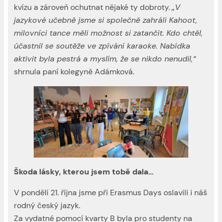
kvízu a zároveň ochutnat nějaké ty dobroty.
„V
jazykové učebně jsme si společně zahráli Kahoot,
milovníci tance měli možnost si zatančit. Kdo chtěl,
účastnil se soutěže ve zpívání karaoke. Nabídka
aktivit byla pestrá a myslím, že se nikdo nenudil,“
shrnula paní kolegyně Adámková.
Škoda lásky, kterou jsem tobě dala…
V pondělí 21. října jsme při Erasmus Days oslavili i náš
rodný český jazyk.
Za vydatné pomocí kvarty B byla pro studenty na