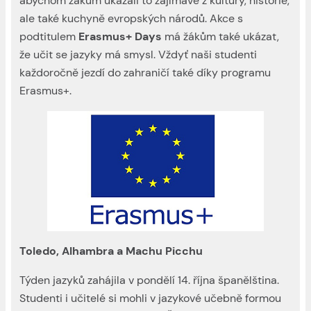
abychom žákům ukázali to zajímavé z kultury, historie,
ale také kuchyně evropských národů. Akce s
podtitulem
Erasmus+ Days
má žákům také ukázat,
že učit se jazyky má smysl. Vždyť naši studenti
každoročně jezdí do zahraničí také díky programu
Erasmus+.
Toledo, Alhambra a Machu Picchu
Týden jazyků zahájila v pondělí 14. října španělština.
Studenti i učitelé si mohli v jazykové učebně formou