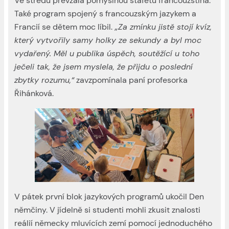
Ve středu převzala pomyslnou štafetu francouzština.
Také program spojený s francouzským jazykem a
Francií se dětem moc líbil.
„Za zmínku jistě stojí kvíz,
který vytvořily samy holky ze sekundy a byl moc
vydařený. Měl u publika úspěch, soutěžící u toho
ječeli tak, že jsem myslela, že přijdu o poslední
zbytky rozumu,“
zavzpomínala paní profesorka
Řihánková.
V pátek první blok jazykových programů ukočil Den
němčiny. V jídelně si studenti mohli zkusit znalosti
reálií německy mluvících zemí pomocí jednoduchého