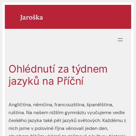
Přeskočit
na
obsah
Ohlédnutí za týdnem
jazyků na Příční
Angličtina, němčina, francouzština, španělština,
ruština. Na našem nižším gymnáziu vyučujeme vedle
českého jazyka také pět jazyků světových. Každému z
nich jsme v polovině října věnovali jeden den,