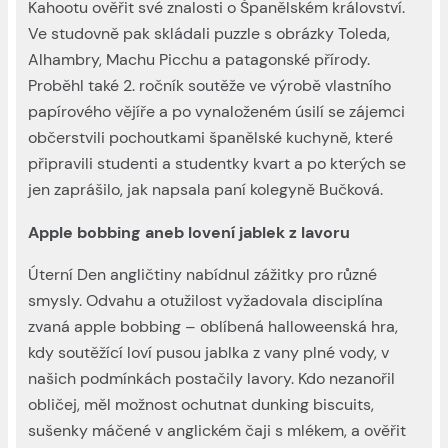
Kahootu ověřit své znalosti o Španělském království.
Ve studovně pak skládali puzzle s obrázky Toleda,
Alhambry, Machu Picchu a patagonské přírody.
Proběhl také 2. ročník soutěže ve výrobě vlastního
papírového vějíře a po vynaloženém úsilí se zájemci
občerstvili pochoutkami španělské kuchyně, které
připravili studenti a studentky kvart a po kterých se
jen zaprášilo, jak napsala paní kolegyně Bučková.
Apple bobbing aneb lovení jablek z lavoru
Úterní Den angličtiny nabídnul zážitky pro různé
smysly. Odvahu a otužilost vyžadovala disciplína
zvaná apple bobbing – oblíbená halloweenská hra,
kdy soutěžící loví pusou jablka z vany plné vody, v
našich podmínkách postačily lavory. Kdo nezanořil
obličej, měl možnost ochutnat dunking biscuits,
sušenky máčené v anglickém čaji s mlékem, a ověřit