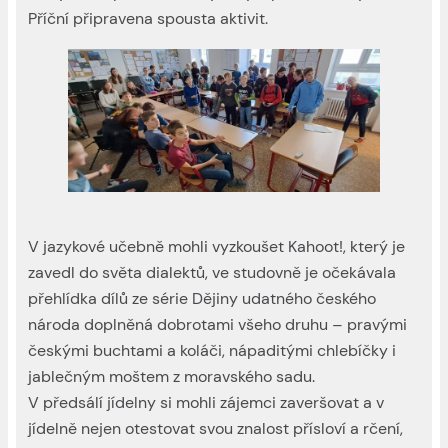
Příční připravena spousta aktivit.
V jazykové učebně mohli vyzkoušet Kahoot!, který je
zavedl do světa dialektů, ve studovně je očekávala
přehlídka dílů ze série Dějiny udatného českého
národa doplněná dobrotami všeho druhu – pravými
českými buchtami a koláči, nápaditými chlebíčky i
jablečným moštem z moravského sadu.
V předsálí jídelny si mohli zájemci zaveršovat a v
jídelně nejen otestovat svou znalost přísloví a rčení,