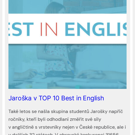
Jaroška v TOP 10 Best in English
Také letos se našla skupina studentů Jarošky napříč
ročníky, kteří byli odhodlaní změřit své síly
v angličtině s vrstevníky nejen v České republice, ale i
v dalších 32 státech. V obrovské konkurenci 31656