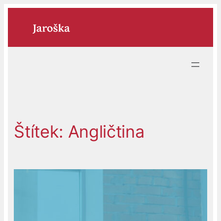
Přeskočit
na
obsah
Štítek:
Angličtina