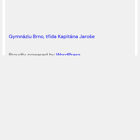
Gymnáziu Brno, třída Kapitána Jaroše
Proudly powered by
WordPress
Naši partneři