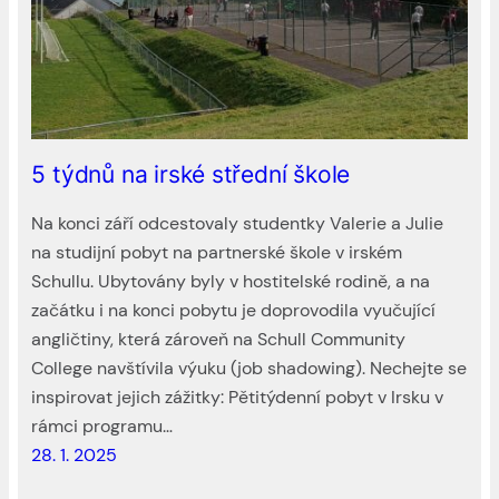
5 týdnů na irské střední škole
Na konci září odcestovaly studentky Valerie a Julie
na studijní pobyt na partnerské škole v irském
Schullu. Ubytovány byly v hostitelské rodině, a na
začátku i na konci pobytu je doprovodila vyučující
angličtiny, která zároveň na Schull Community
College navštívila výuku (job shadowing). Nechejte se
inspirovat jejich zážitky: Pětitýdenní pobyt v Irsku v
rámci programu…
28. 1. 2025