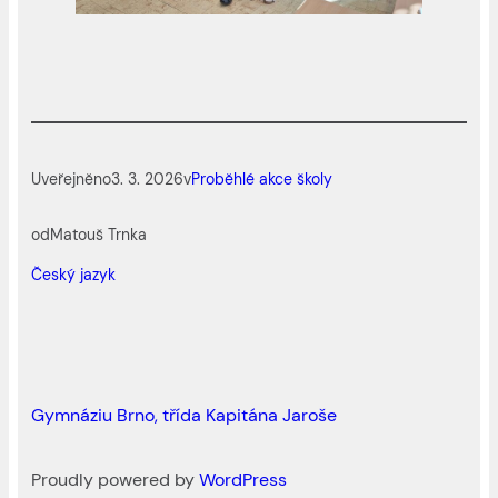
Uveřejněno
3. 3. 2026
v
Proběhlé akce školy
od
Matouš Trnka
Český jazyk
Gymnáziu Brno, třída Kapitána Jaroše
Proudly powered by
WordPress