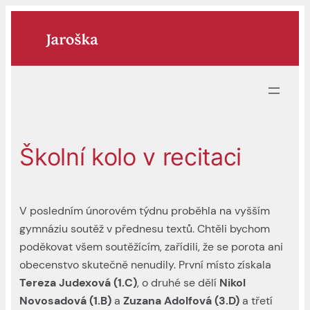
Přeskočit
na
obsah
Školní kolo v recitaci
V posledním únorovém týdnu proběhla na vyšším
gymnáziu soutěž v přednesu textů. Chtěli bychom
poděkovat všem soutěžícím, zařídili, že se porota ani
obecenstvo skutečně nenudily. První místo získala
Tereza Judexová (1.C)
, o druhé se dělí
Nikol
Novosadová (1.B)
a
Zuzana Adolfová (3.D)
a třetí