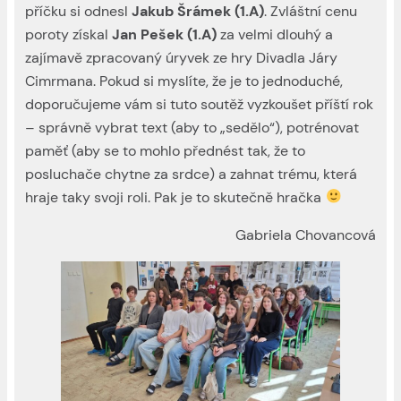
příčku si odnesl
Jakub Šrámek (1.A)
. Zvláštní cenu
poroty získal
Jan Pešek (1.A)
za velmi dlouhý a
zajímavě zpracovaný úryvek ze hry Divadla Járy
Cimrmana. Pokud si myslíte, že je to jednoduché,
doporučujeme vám si tuto soutěž vyzkoušet příští rok
– správně vybrat text (aby to „sedělo“), potrénovat
paměť (aby se to mohlo přednést tak, že to
posluchače chytne za srdce) a zahnat trému, která
hraje taky svoji roli. Pak je to skutečně hračka
Gabriela Chovancová