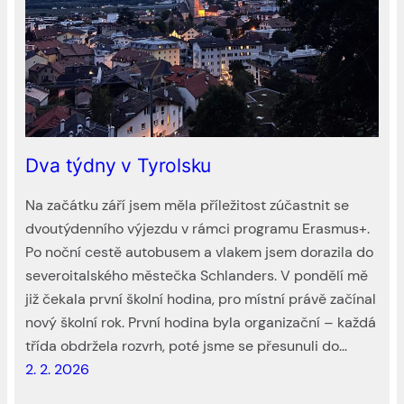
Dva týdny v Tyrolsku
Na začátku září jsem měla příležitost zúčastnit se
dvoutýdenního výjezdu v rámci programu Erasmus+.
Po noční cestě autobusem a vlakem jsem dorazila do
severoitalského městečka Schlanders. V pondělí mě
již čekala první školní hodina, pro místní právě začínal
nový školní rok. První hodina byla organizační – každá
třída obdržela rozvrh, poté jsme se přesunuli do…
2. 2. 2026