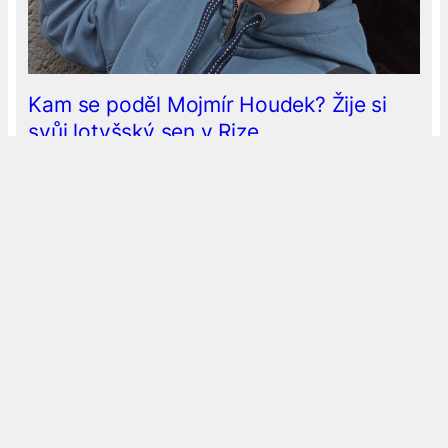
Kam se poděl Mojmír Houdek? Žije si
svůj lotyšský sen v Rize
Je to tak, ten nepřehlédnutelný blondýn ze 4.C
zmizel. Konečně víme, kde je a čemu se věnuje. Mojmír
před časem odletěl do hlavního města Lotyšska, aby
tam studoval prostřednictvím programu Erasmus+
na naší partnerské škole. Rižské techno-lingvistické
gymnázium jsme při našich ruskojazyčných exkurzích
už několikrát navštívili. Letos poprvé se podařilo
domluvit měsíční studentskou stáž. V…
9. 10. 2025