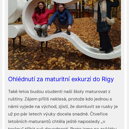
Ohlédnutí za maturitní exkurzí do Rigy
Také letos budou studenti naší školy maturovat z
ruštiny. Zájem příliš neklesá, protože kdo jednou s
námi vyjede na východ, zjistí, že domluvit se rusky je
už po pár letech výuky docela snadné. Čtveřice
letošních maturantů chtěla ještě naposledy „v
terénu“ tříbit své dovednosti. Proto jsme na začátku