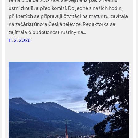
téma o délce 200 slov, ale zejména pak v květnu
ústní zkouška před komisí. Do jedné z našich hodin,
při kterých se připravují čtvrťáci na maturitu, zavítala
na začátku února Česká televize. Redaktorka se
zajímala o budoucnost ruštiny na…
11. 2. 2026