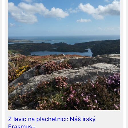
Z lavic na plachetnici: Náš irský
Erasmus+