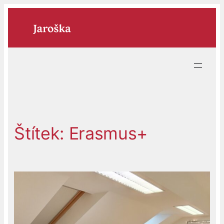
Přeskočit
na
obsah
Štítek:
Erasmus+