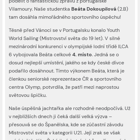
podělit o fantastickou zprávu z portugalské
Vilamoury. Naše studentka
Beáta Dokoupilová
(2.B)
tam dosáhla mimořádného sportovního úspěchu!
Těsně před Vánoci se v Portugalsku konalo Youth
World Sailing (Mistrovství světa do 19 let). V silné
mezinárodní konkurenci v olympijské lodní třídě ILCA
6 vybojovala Beáta celkové
4. místo
. Jedná se o
dosud nejlepší umístění, jakého se kdy české dívce
podařilo dosáhnout. Tímto výkonem Beáta, která je
členkou seniorské reprezentace ČR a sportovního
centra Olymp, potvrdila, že patří mezi naprostou
světovou špičku.
Naše úspěšná jachtařka ale rozhodně neodpočívá. Už
v nejbližších dnech ji čeká další velká výzva –
přesouvá se do Španělska, kde se zúčastní závodu
Mistrovství světa v kategorii U21. Její zrak se však