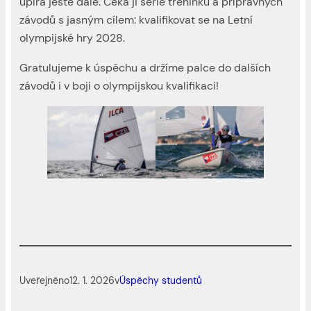
upírá ještě dále. Čeká ji série tréninků a přípravných
závodů s jasným cílem: kvalifikovat se na Letní
olympijské hry 2028.
Gratulujeme k úspěchu a držíme palce do dalších
závodů i v boji o olympijskou kvalifikaci!
Uveřejněno
12. 1. 2026
v
Úspěchy studentů