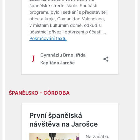
ŠPANĚLSKO – CÓR­DO­BA