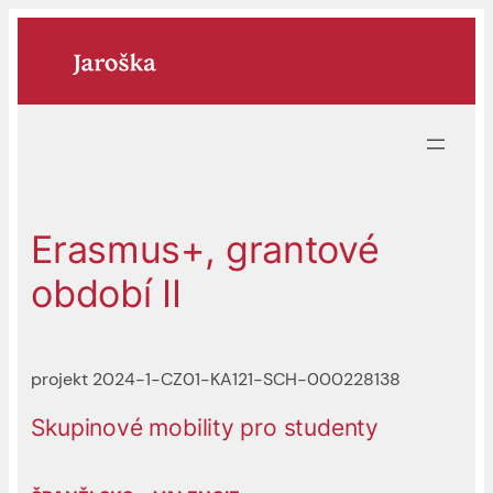
Přeskočit
na
obsah
Erasmus+, grantové
období II
projekt 2024-1-CZ01-KA121-SCH-000228138
Skupinové mobility pro studenty