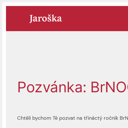
Přeskočit
na
obsah
Pozvánka: BrN
Chtěli bychom Tě pozvat na třináctý ročník BrN