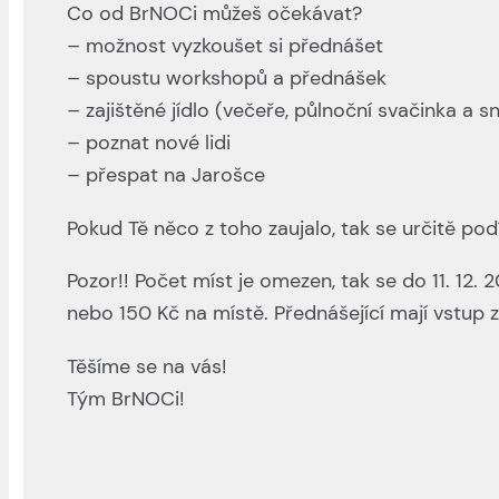
Co od BrNOCi můžeš očekávat?
– možnost vyzkoušet si přednášet
– spoustu workshopů a přednášek
– zajištěné jídlo (večeře, půlnoční svačinka a s
– poznat nové lidi
– přespat na Jarošce
Pokud Tě něco z toho zaujalo, tak se určitě po
Pozor!! Počet míst je omezen, tak se do 11. 12.
nebo 150 Kč na místě. Přednášející mají vstup 
Těšíme se na vás!
Tým BrNOCi!