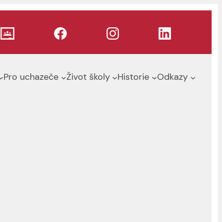
Pro uchazeče
Život školy
Historie
Odkazy