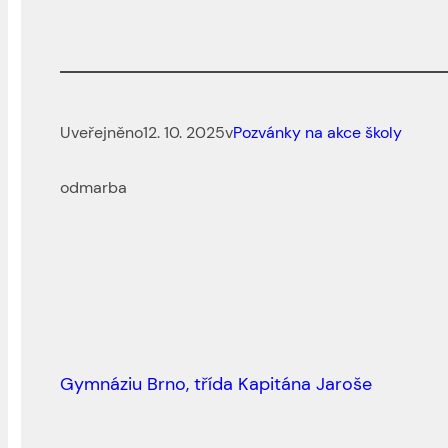
Uveřejněno
12. 10. 2025
v
Pozvánky na akce školy
od
marba
Gymnáziu Brno, třída Kapitána Jaroše