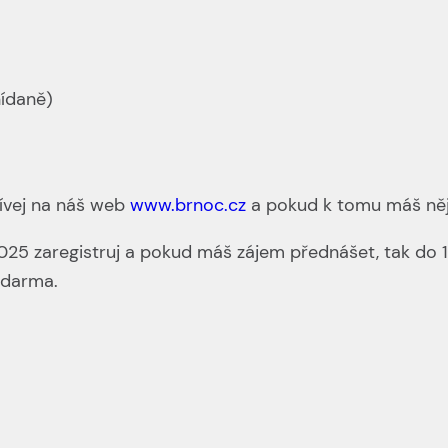
nídaně)
dívej na náš web
www.brnoc.cz
a pokud k tomu máš něj
 2025 zaregistruj a pokud máš zájem přednášet, tak do 
zdarma.